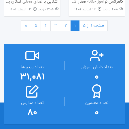
کنفرانس نوآموز حنانه صفار کلاس خانم واعظی
آشنایی با غذای محلی استان یزد کلاس خانم واعظی
408 بازدید
۱۳ اسفند ۱۴۰۱
265 بازدید
۱۳ اسفند ۱۴۰۱
صفحه 1 از 5
1
2
3
4
5
»
تعداد دانش آموزان
تعداد ویدیوها
31,081
0
تعداد معلمین
تعداد مدارس
80
0