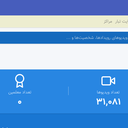
ت تبار
مراکز
تعداد ویدیوها
تعداد معلمین
0
31,081