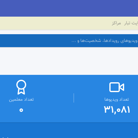
ت تبار
مراکز
تعداد ویدیوها
تعداد معلمین
0
31,081