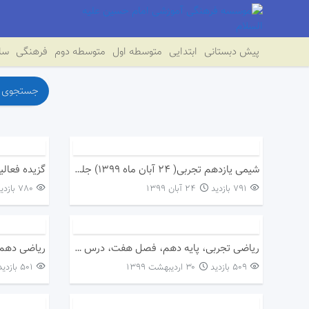
پیش دبستانی
ابتدایی
متوسطه اول
متوسطه دوم
فرهنگی
سای
شیمی یازدهم تجربی( ۲۴ آبان ماه ۱۳۹۹) جلسه ۵ اساس استخوان بندی های هیدرو کربن هامدرس: خانم ملک کیانی
گزیده فعالی
791 بازدید
۲۴ آبان ۱۳۹۹
780 بازدید
ریاضی تجربی، پایه دهم، فصل هفت، درس دوم
ریاضی دهم
509 بازدید
۳۰ اردیبهشت ۱۳۹۹
501 بازدید