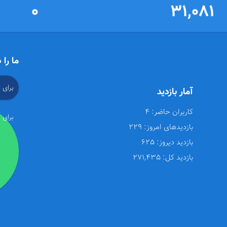
0
31,081
ما را 
برای 
آمار بازدید
کاربران حاضر:
4
برای 
بازدیدهای امروز:
229
بازدید دیروز:
625
بازدید کل:
271,435