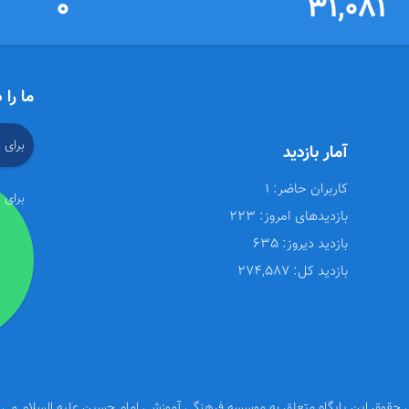
0
31,081
ما را 
برای 
آمار بازدید
کاربران حاضر:
1
برای 
بازدیدهای امروز:
223
بازدید دیروز:
635
بازدید کل:
274,587
 حقوق این پایگاه متعلق به موسسه فرهنگی آموزشی امام حسین علیه السلام می 