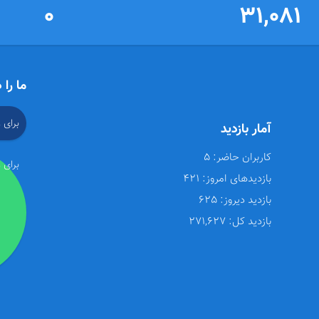
0
31,081
ما را 
برای 
آمار بازدید
کاربران حاضر:
5
برای 
بازدیدهای امروز:
421
بازدید دیروز:
625
بازدید کل:
271,627