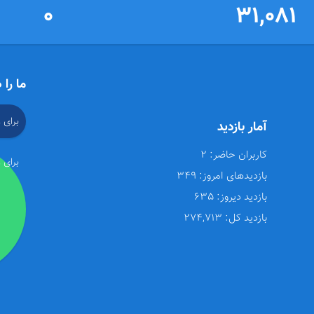
0
31,081
ما را 
برای 
آمار بازدید
کاربران حاضر:
2
برای 
بازدیدهای امروز:
349
بازدید دیروز:
635
بازدید کل:
274,713