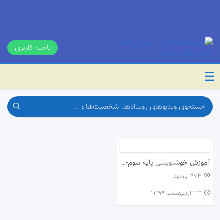
ناحیه کاربری
☰
آموزش خوشنویسی پایه سوم-درس نهم(بوی نرگس)
474 بازدید
۲۳ اردیبهشت ۱۳۹۹