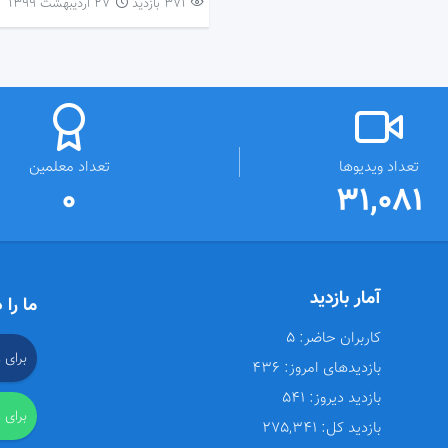
371 بازدید
۲۷ اردیبهشت ۱۳۹۹
تعداد ویدیوها
تعداد معلمین
0
31,081
آمار بازدید
ما را 
کاربران حاضر:
5
برای 
بازدیدهای امروز:
436
بازدید دیروز:
541
برای 
بازدید کل:
275,341