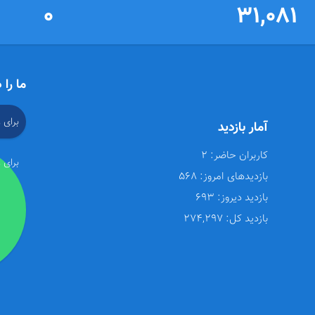
0
31,081
ما را 
برای 
آمار بازدید
کاربران حاضر:
2
برای 
بازدیدهای امروز:
568
بازدید دیروز:
693
بازدید کل:
274,297