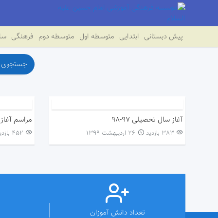
پیش دبستانی
ابتدایی
متوسطه اول
متوسطه دوم
فرهنگی
سای
آغاز سال تحصیلی ۹۷-۹۸
مراسم آغاز س
383 بازدید
۲۶ اردیبهشت ۱۳۹۹
452 بازدید
تعداد دانش آموزان