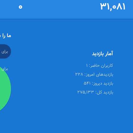
0
31,081
ما را 
برای 
آمار بازدید
کاربران حاضر:
1
برای 
بازدیدهای امروز:
228
بازدید دیروز:
541
بازدید کل:
275,133