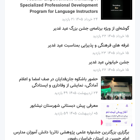
Specialized Professional Development
Program for Language Instructors
۲۴ خرداد ۱۴۰۵
21 بازدید
گوشه‌ای از ویژه برنامه‌ی جشن بزرگ عید غدیر
۱۵ خرداد ۱۴۰۵
22 بازدید
غرفه های فرهنگی و پذیرایی بمناسبت عید غدیر
۱۵ خرداد ۱۴۰۵
23 بازدید
جشن خیابونیِ عید غدیر
۱۵ خرداد ۱۴۰۵
22 بازدید
حضور باشکوه جان‌فدایان در صف امضا و اعلام
آمادگی، نمایشی از وفاداری و ایستادگی
۲۴ اردیبهشت ۱۴۰۵
49 بازدید
معرفی پیش دبستانی شهرستان نیشابور
۰۵ اردیبهشت ۱۴۰۵
59 بازدید
برگزاری بزرگترین جشنواره علمی پژوهشی تاثریا دانش آموزان مدارس
امام حسین در استان خراسان رضوی