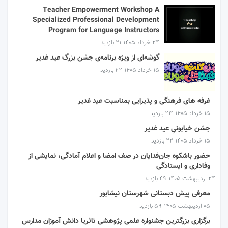
Teacher Empowerment Workshop A
Specialized Professional Development
Program for Language Instructors
۲۴ خرداد ۱۴۰۵
21 بازدید
گوشه‌ای از ویژه برنامه‌ی جشن بزرگ عید غدیر
۱۵ خرداد ۱۴۰۵
22 بازدید
غرفه های فرهنگی و پذیرایی بمناسبت عید غدیر
۱۵ خرداد ۱۴۰۵
23 بازدید
جشن خیابونیِ عید غدیر
۱۵ خرداد ۱۴۰۵
22 بازدید
حضور باشکوه جان‌فدایان در صف امضا و اعلام آمادگی، نمایشی از
وفاداری و ایستادگی
۲۴ اردیبهشت ۱۴۰۵
49 بازدید
معرفی پیش دبستانی شهرستان نیشابور
۰۵ اردیبهشت ۱۴۰۵
59 بازدید
برگزاری بزرگترین جشنواره علمی پژوهشی تاثریا دانش آموزان مدارس