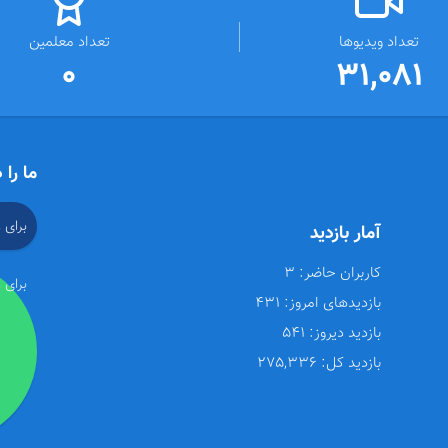
تعداد ویدیوها
تعداد معلمین
0
31,081
ما را 
برای 
آمار بازدید
کاربران حاضر:
3
برای 
بازدیدهای امروز:
431
بازدید دیروز:
541
بازدید کل:
275,336