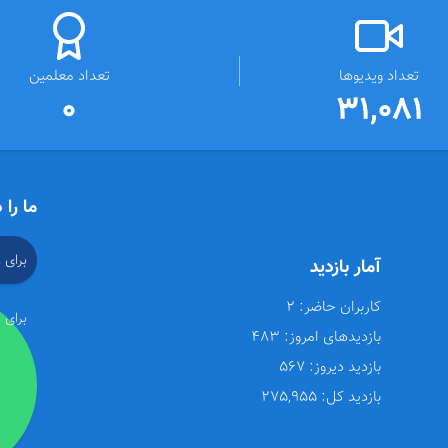
تعداد ویدیوها
تعداد معلمین
0
31,081
ما را 
برای 
آمار بازدید
کاربران حاضر:
2
برای 
بازدیدهای امروز:
483
بازدید دیروز:
567
بازدید کل:
275,955