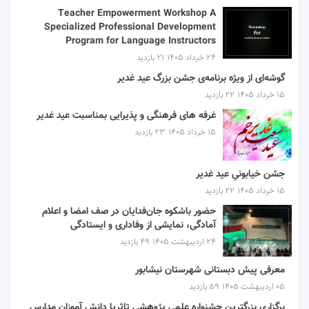
Teacher Empowerment Workshop A
Specialized Professional Development
Program for Language Instructors
۲۴ خرداد ۱۴۰۵
21 بازدید
گوشه‌ای از ویژه برنامه‌ی جشن بزرگ عید غدیر
۱۵ خرداد ۱۴۰۵
22 بازدید
غرفه های فرهنگی و پذیرایی بمناسبت عید غدیر
۱۵ خرداد ۱۴۰۵
23 بازدید
جشن خیابونیِ عید غدیر
۱۵ خرداد ۱۴۰۵
22 بازدید
حضور باشکوه جان‌فدایان در صف امضا و اعلام
آمادگی، نمایشی از وفاداری و ایستادگی
۲۴ اردیبهشت ۱۴۰۵
49 بازدید
معرفی پیش دبستانی شهرستان نیشابور
۰۵ اردیبهشت ۱۴۰۵
59 بازدید
برگزاری بزرگترین جشنواره علمی پژوهشی تاثریا دانش آموزان مدارس