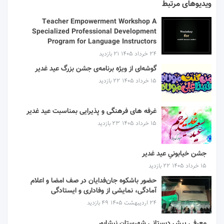
ویدیوهای مرتبط
Teacher Empowerment Workshop A
Specialized Professional Development
Program for Language Instructors
۲۴ خرداد ۱۴۰۵
21 بازدید
گوشه‌ای از ویژه برنامه‌ی جشن بزرگ عید غدیر
۱۵ خرداد ۱۴۰۵
22 بازدید
غرفه های فرهنگی و پذیرایی بمناسبت عید غدیر
۱۵ خرداد ۱۴۰۵
23 بازدید
جشن خیابونیِ عید غدیر
۱۵ خرداد ۱۴۰۵
22 بازدید
حضور باشکوه جان‌فدایان در صف امضا و اعلام
آمادگی، نمایشی از وفاداری و ایستادگی
۲۴ اردیبهشت ۱۴۰۵
49 بازدید
معرفی پیش دبستانی شهرستان نیشابور