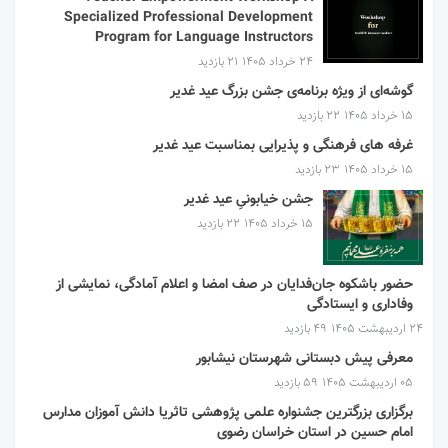
Specialized Professional Development
Program for Language Instructors
۲۴ خرداد ۱۴۰۵
21 بازدید
گوشه‌ای از ویژه برنامه‌ی جشن بزرگ عید غدیر
۱۵ خرداد ۱۴۰۵
22 بازدید
غرفه های فرهنگی و پذیرایی بمناسبت عید غدیر
۱۵ خرداد ۱۴۰۵
23 بازدید
جشن خیابونیِ عید غدیر
۱۵ خرداد ۱۴۰۵
22 بازدید
حضور باشکوه جان‌فدایان در صف امضا و اعلام آمادگی، نمایشی از
وفاداری و ایستادگی
۲۴ اردیبهشت ۱۴۰۵
49 بازدید
معرفی پیش دبستانی شهرستان نیشابور
۰۵ اردیبهشت ۱۴۰۵
59 بازدید
برگزاری بزرگترین جشنواره علمی پژوهشی تاثریا دانش آموزان مدارس
امام حسین در استان خراسان رضوی