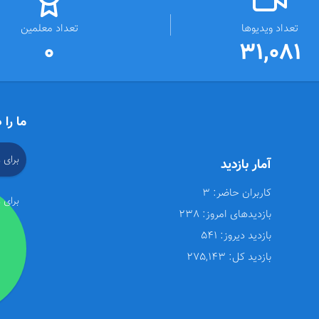
تعداد ویدیوها
تعداد معلمین
0
31,081
ما را 
برای 
آمار بازدید
کاربران حاضر:
3
برای 
بازدیدهای امروز:
238
بازدید دیروز:
541
بازدید کل:
275,143