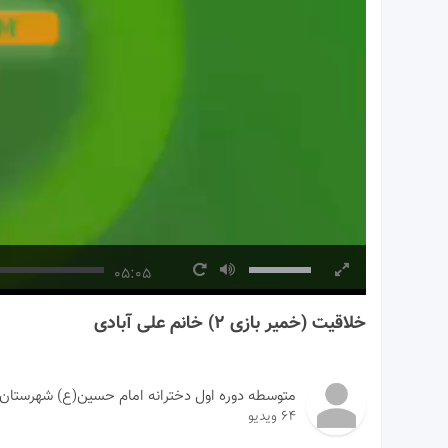
05:05
خلاقیت (خمیر بازی ۲) خانم علی آبادی
متوسطه دوره اول دخترانه امام حسین(ع) شهرستان 
64 ویدیو