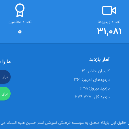
تعداد ویدیوها
تعداد معلمین
0
31,081
آمار بازدید
ما را 
کاربران حاضر:
3
برای 
بازدیدهای امروز:
361
بازدید دیروز:
635
برای 
بازدید کل:
274,725
 حقوق این پایگاه متعلق به موسسه فرهنگی آموزشی امام حسین علیه السلام می 