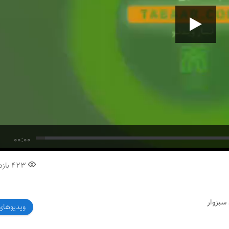
00:00
423
بازد
سبزوار
ویدیوهای