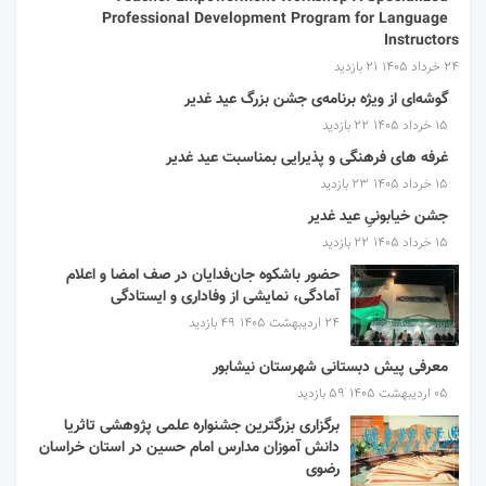
Professional Development Program for Language
Instructors
۲۴ خرداد ۱۴۰۵
21 بازدید
گوشه‌ای از ویژه برنامه‌ی جشن بزرگ عید غدیر
۱۵ خرداد ۱۴۰۵
22 بازدید
غرفه های فرهنگی و پذیرایی بمناسبت عید غدیر
۱۵ خرداد ۱۴۰۵
23 بازدید
جشن خیابونیِ عید غدیر
۱۵ خرداد ۱۴۰۵
22 بازدید
حضور باشکوه جان‌فدایان در صف امضا و اعلام
آمادگی، نمایشی از وفاداری و ایستادگی
۲۴ اردیبهشت ۱۴۰۵
49 بازدید
معرفی پیش دبستانی شهرستان نیشابور
۰۵ اردیبهشت ۱۴۰۵
59 بازدید
برگزاری بزرگترین جشنواره علمی پژوهشی تاثریا
دانش آموزان مدارس امام حسین در استان خراسان
رضوی