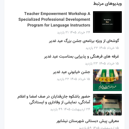
ویدیوهای مرتبط
Teacher Empowerment Workshop A
Specialized Professional Development
Program for Language Instructors
۲۴ خرداد ۱۴۰۵
21 بازدید
گوشه‌ای از ویژه برنامه‌ی جشن بزرگ عید غدیر
۱۵ خرداد ۱۴۰۵
22 بازدید
غرفه های فرهنگی و پذیرایی بمناسبت عید غدیر
۱۵ خرداد ۱۴۰۵
23 بازدید
جشن خیابونیِ عید غدیر
۱۵ خرداد ۱۴۰۵
22 بازدید
حضور باشکوه جان‌فدایان در صف امضا و اعلام
آمادگی، نمایشی از وفاداری و ایستادگی
۲۴ اردیبهشت ۱۴۰۵
49 بازدید
معرفی پیش دبستانی شهرستان نیشابور
۰۵ اردیبهشت ۱۴۰۵
59 بازدید