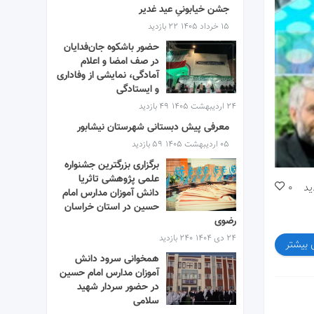
جشن خیابونیِ عید غدیر
۱۵ خرداد ۱۴۰۵
22 بازدید
حضور باشکوه جان‌فدایان
در صف امضا و اعلام
آمادگی، نمایشی از وفاداری
و ایستادگی
۲۴ اردیبهشت ۱۴۰۵
49 بازدید
معرفی پیش دبستانی شهرستان نیشابور
۰۵ اردیبهشت ۱۴۰۵
59 بازدید
برگزاری بزرگترین جشنواره
علمی پژوهشی تاثریا
ید
0
دانش آموزان مدارس امام
حسین در استان خراسان
رضوی
۲۴ دی ۱۴۰۴
240 بازدید
 بیشتر
همخوانی سرود دانش
آموزان مدارس امام حسین
در حضور سردار شهید
سلامی