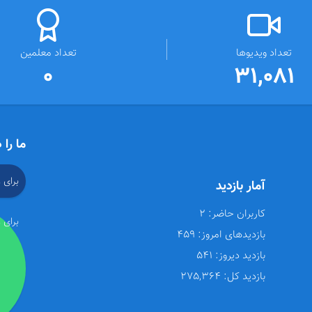
تعداد ویدیوها
تعداد معلمین
0
31,081
ما را 
برای 
آمار بازدید
کاربران حاضر:
2
برای 
بازدیدهای امروز:
459
بازدید دیروز:
541
بازدید کل:
275,364