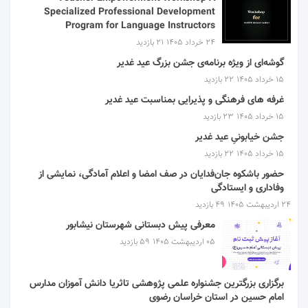
Specialized Professional Development
Program for Language Instructors
۲۴ خرداد ۱۴۰۵
21 بازدید
گوشه‌ای از ویژه برنامه‌ی جشن بزرگ عید غدیر
۱۵ خرداد ۱۴۰۵
22 بازدید
غرفه های فرهنگی و پذیرایی بمناسبت عید غدیر
۱۵ خرداد ۱۴۰۵
23 بازدید
جشن خیابونیِ عید غدیر
۱۵ خرداد ۱۴۰۵
22 بازدید
حضور باشکوه جان‌فدایان در صف امضا و اعلام آمادگی، نمایشی از
وفاداری و ایستادگی
۲۴ اردیبهشت ۱۴۰۵
49 بازدید
معرفی پیش دبستانی شهرستان نیشابور
۰۵ اردیبهشت ۱۴۰۵
59 بازدید
برگزاری بزرگترین جشنواره علمی پژوهشی تاثریا دانش آموزان مدارس
امام حسین در استان خراسان رضوی