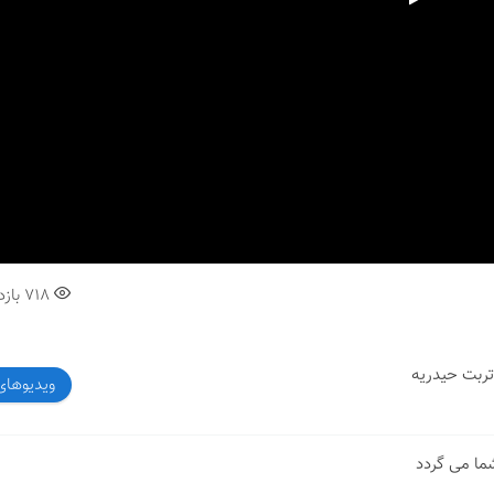
00:00
718
بازد
تربت حیدریه
ویدیوهای