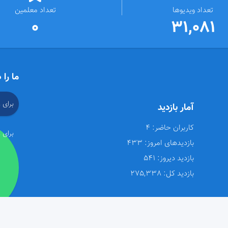
تعداد ویدیوها
تعداد معلمین
0
31,081
ما را 
برای 
آمار بازدید
کاربران حاضر:
4
برای 
بازدیدهای امروز:
433
بازدید دیروز:
541
بازدید کل:
275,338