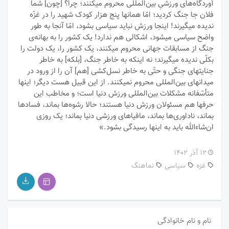
آوردگاه‌های ورزشیِ بین‌المللی محروم میکنند؛ چرا؟ [چون] شما
فلان جا جنگ کردید؛ امّا همانها پنج هزار کودک شهید را در غزّه
ندیده میگیرند! اینجا ورزش نباید سیاسی بشود، امّا آنجا به طور
واضح سیاسی میشود، اشکالی هم ندارد! یک کشور را به بهانه‌ی
جنگ از مسابقات جهانی محروم میکنند، یک کشور را، یک دولت را
بکلّی ندیده میگیرند؛ نه اینکه به ‌خاطر جنگ، [بلکه] به‌ خاطر
جنایتهای جنگی و حتّی به‌ خاطر نسل‌کشی [هم] آن را از ورود در
میدانها‌ی بین‌المللی محروم نمیکنند. از این قبیل هست دیگر؛ اینها
متأسّفانه مشکلات بین‌المللی ورزش دنیا است؛ و مخاطب این
حرفها هم مسئولان ورزش دنیا هستند؛ حالا رشوه‌ها بماند، فسادها
بماند، ناداوری‌ها بماند، مافیاهای ورزشی دنیا بماند؛ یک روزی
ان‌شاء‌الله باید به اینها رسیدگی بشود.»
۱۲ آذر ۱۴۰۲
غزه
سیاسی
نماهنگ
نام و نام خانوادگی