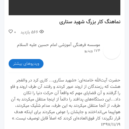
00:00
00:00
نماهنگ کار بزرگ شهید ستاری
566
بازدید
0
موسسه فرهنگی آموزشی امام حسین علیه السلام
174 ویدیو
ویدیوهای بیشتر
حضرت آیت‌الله خامنه‌ای: «شهید ستّاری... کاری کرد در والفجر
هشت که رزمندگان از اروند عبور کردند و رفتند آن طرف اروند و فاو
را گرفتند و آن قضایای مهم که واقعاً آن حرکت دنیا را تکان
داد...این دستگاه‌های پدافند را دائماً از اینجا منتقل میکردند به آن
طرف، از آنجا منتقل میکردند به این طرف، مدام شلّیک میکردند،
هواپیما می‌انداختند و جایشان را عوض میکردند برای اینکه هدف
قرار نگیرند؛ کار فوق‌العاده‌ای کردند که اصلاً قابل توصیف نیست.»
۱۳۹۷/۱۱/۱۹