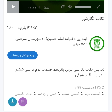
00:00
15:51
نکات نگارشی
416
بازدید
0
ابتدایی دخترانه امام حسین(ع) شهرستان سرخس
580 ویدیو
ویدیوهای بیشتر
تدریس نکات نگارشی درس پانردهم قسمت دوم فارسی ششم
مدرس : آقای شرفی
۲۵ اردیبهشت ۱۳۹۹
قسمت دوم
فارسی ششم
درس پانزدهم
نکات نگارشی