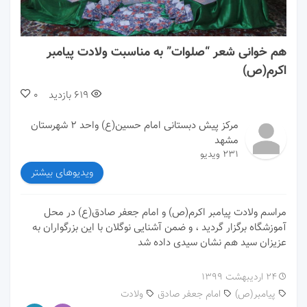
00:00
00:00
هم خوانی شعر “صلوات” به مناسبت ولادت پیامبر
اکرم(ص)
619
بازدید
0
مرکز پیش دبستانی امام حسین(ع) واحد ۲ شهرستان
مشهد
231 ویدیو
ویدیوهای بیشتر
مراسم ولادت پیامبر اکرم(ص) و امام جعفر صادق(ع) در محل
آموزشگاه برگزار گردید ، و ضمن آشنایی نوگلان با این بزرگواران به
عزیزان سید هم نشان سیدی داده شد
۲۴ اردیبهشت ۱۳۹۹
پیامبر(ص)
امام جعفر صادق
ولادت