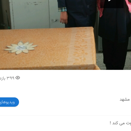
00:00
399
بازد
 مشهد
ویدیوهای
وت می کند !