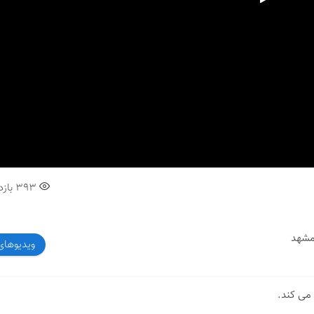
00:00
393
بازد
 مشهد
ویدیوهای
 می کند.